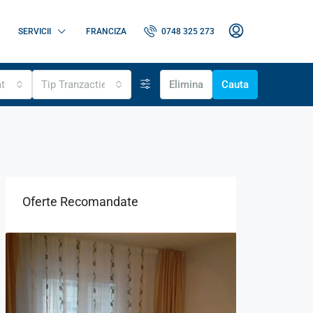
SERVICII
FRANCIZA
0748 325 273
ate
Tip Tranzactie
Elimina
Cauta
Oferte Recomandate