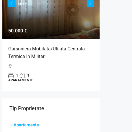
50.000 €
125.000 €
Garsoniera Mobilata/Utilata Centrala
Ap 3 Camere
Termica In Militari
Centrala Si 
1
1
APARTAMENTE
3
1
APARTAMENTE
Tip Proprietate
Apartamente