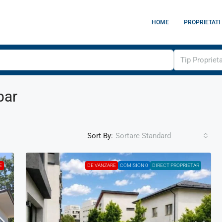
HOME
PROPRIETATI
Tip Propriet
bar
Sort By:
Sortare Standard
E
DE VANZARE
COMISION 0
DIRECT PROPRIETAR