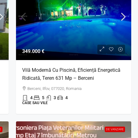
349.000 €
Vilă Modernă Cu Piscină, Eficiență Energetică
Ridicată, Teren 631 Mp – Berceni
Berceni, Ilfov, 077020, Romania
4
5
3
4
CASE SAU VILE
E
DE VANZARE