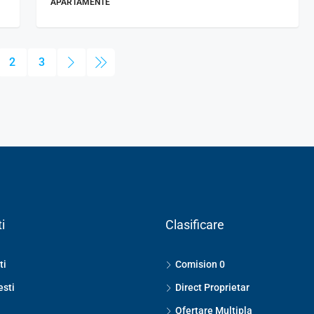
APARTAMENTE
2
3
i
Clasificare
ti
Comision 0
esti
Direct Proprietar
Ofertare Multipla