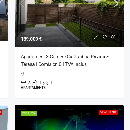
349.000 €
189.000 €
Camere |
Vilă Modernă Cu Piscină, Eficiență
Sector 6
Energetică Ridicată, Teren 631 Mp –
Apartament 3 Camere Cu Gradina Privata Si
Berceni
Terasa | Comision 0 | TVA Inclus
Berceni, Ilfov, 077020, Romania
4
5
3
4
3
1
1
CASE SAU VILE
APARTAMENTE
E
DE VANZARE
TOP LISTA