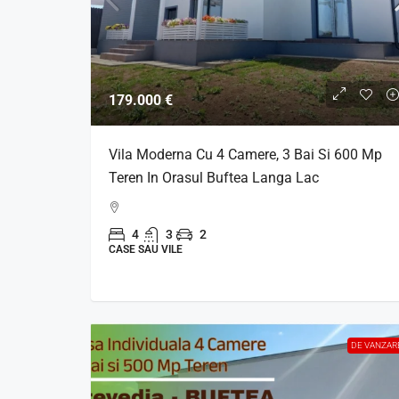
147.000 €
179.000 €
De Vanzare Apartament 2 
Vila Moderna Cu 4 Camere, 3 Bai Si 600 Mp
ROTAR PARK 2 | Bucuresti 
Teren In Orasul Buftea Langa Lac
2
1
4
3
2
APARTAMENTE
CASE SAU VILE
DE VANZAR