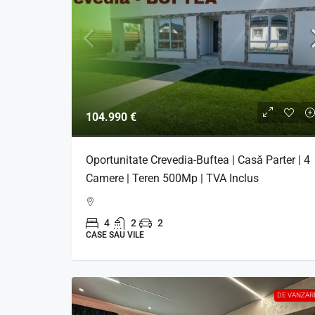
104.990 €
Oportunitate Crevedia-Buftea | Casă Parter | 4
Camere | Teren 500Mp | TVA Inclus
4
2
2
CASE SAU VILE
DE VANZAR