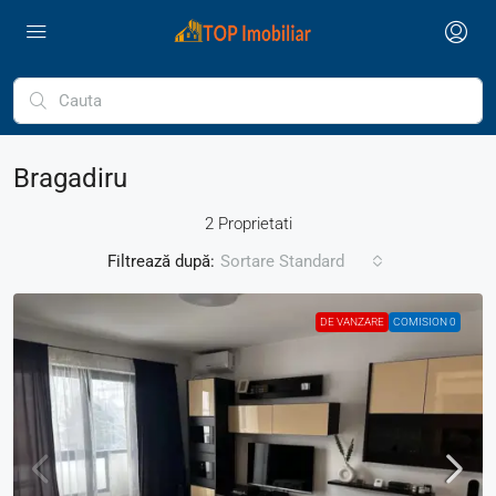
Bragadiru
2 Proprietati
Filtrează după:
Sortare Standard
DE VANZARE
COMISION 0