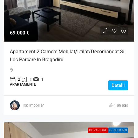
69.000 €
Apartament 2 Camere Mobilat/Utilat/Decomandat Si
Loc Parcare In Bragadiru
2
1
1
APARTAMENTE
Detalii
Top Imobiliar
1 an ago
DE VANZARE
COMISION 0