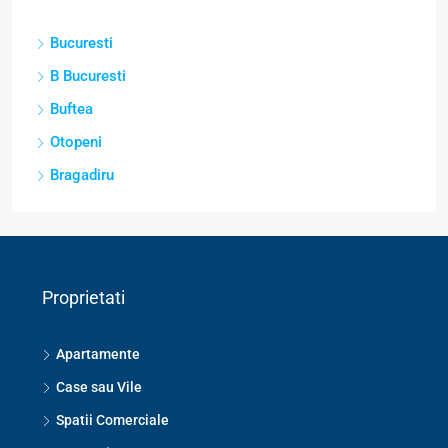
Localitati
Bucuresti
B Bucuresti
Buftea
Otopeni
Bragadiru
Proprietati
Apartamente
Case sau Vile
Spatii Comerciale