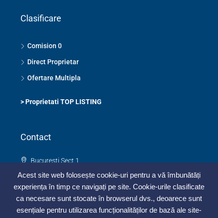
Clasificare
Comision 0
Direct Proprietar
Ofertare Multipla
>
Proprietati TOP LISTING
Contact
Bucuresti Sect 1
Acest site web folosește cookie-uri pentru a vă îmbunătăți
0748 325 273
experiența în timp ce navigați pe site. Cookie-urile clasificate
contact@topimobiliar.ro
ca necesare sunt stocate în browserul dvs., deoarece sunt
esențiale pentru utilizarea funcționalităților de bază ale site-
Contacteaza-ne