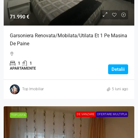
71.990 €
Garsoniera Renovata/Mobilata/Utilata Et 1 Pe Masina
De Paine
1
1
APARTAMENTE
Detalii
Top Imobiliar
5 luni ago
DE VANZARE
OFERTARE MULTIPLA
TOP LISTA