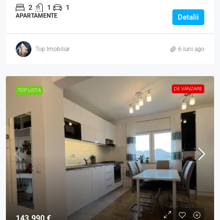
2
1
1
APARTAMENTE
Detalii
Top Imobiliar
6 luni ago
DE VANZARE
TOP LISTA
143.990 €