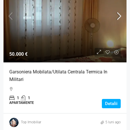
50.000 €
Garsoniera Mobilata/Utilata Centrala Termica In
Militari
1
1
APARTAMENTE
Detalii
Top Imobiliar
5 luni ago