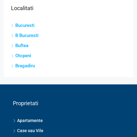
Localitati
Bucuresti
B Bucuresti
Buftea
Otopeni
Bragadiru
Proprietati
Apartamente
Case sau Vile