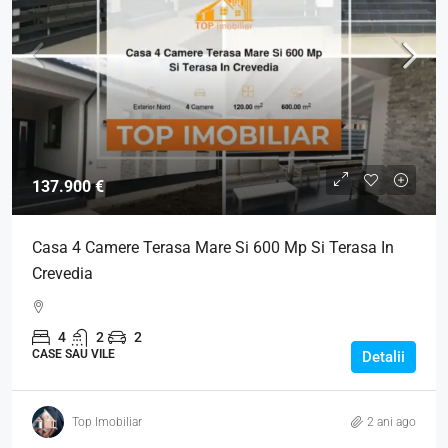
137.900 €
Casa 4 Camere Terasa Mare Si 600 Mp Si Terasa In
Crevedia
4
2
2
CASE SAU VILE
Detalii
Top Imobiliar
2 ani ago