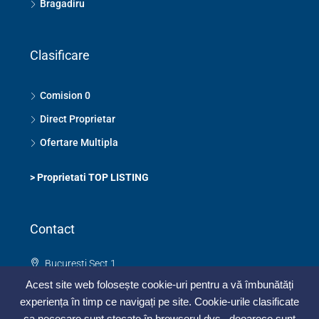
Bragadiru
Clasificare
Comision 0
Direct Proprietar
Ofertare Multipla
>
Proprietati TOP LISTING
Contact
Bucuresti Sect 1
0748 325 273
Acest site web folosește cookie-uri pentru a vă îmbunătăți
contact@topimobiliar.ro
experiența în timp ce navigați pe site. Cookie-urile clasificate