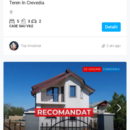
Teren In Crevedia
5
3
2
CASE SAU VILE
Detalii
Top Imobiliar
2 ani ago
DE VANZARE
COMISION 0