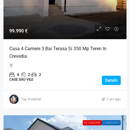
99.990 €
Casa 4 Camere 3 Bai Terasa Si 350 Mp Teren In
Crevedia
4
2
2
CASE SAU VILE
Detalii
Top Imobiliar
2 ani ago
DE VANZARE
COMISION 0