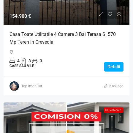
154.900 €
Casa Toate Utilitatile 4 Camere 3 Bai Terasa Si 570
Mp Teren In Crevedia
4
3
3
CASE SAU VILE
Detalii
Top Imobiliar
2 ani ago
DE VANZARE