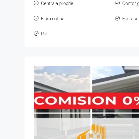
Centrala proprie
Contor 
Fibra optica
Fosa se
Put
D
lun
mar
m
16
17
18
aug.
aug.
aug.
a