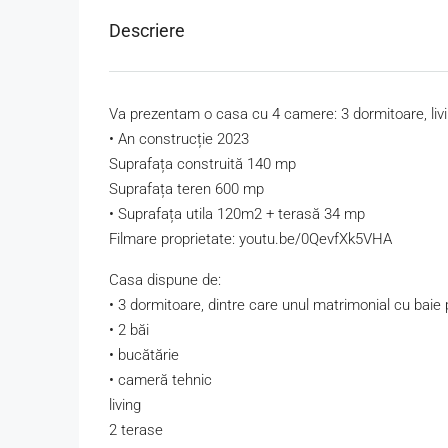
Descriere
Va prezentam o casa cu 4 camere: 3 dormitoare, livi
• An construcție 2023
Suprafața construită 140 mp
Suprafața teren 600 mp
• Suprafața utila 120m2 + terasă 34 mp
Filmare proprietate: youtu.be/0QevfXk5VHA
Casa dispune de:
• 3 dormitoare, dintre care unul matrimonial cu baie 
• 2 băi
• bucătărie
• cameră tehnic
living
2 terase