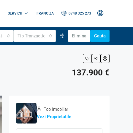
SERVICII
FRANCIZA
0748 325 273
ate
Tip Tranzactie
Elimina
Cauta
137.900 €
Top Imobiliar
Vezi Proprietatile