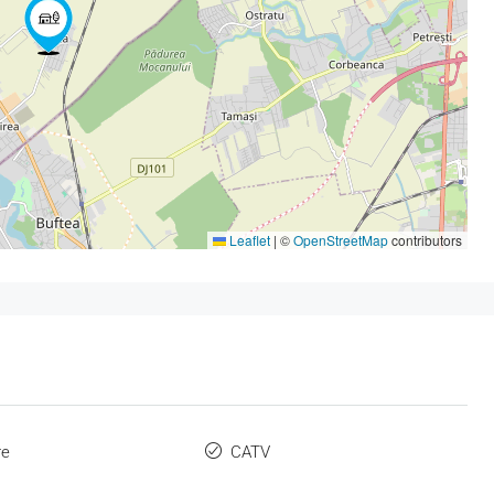
Leaflet
|
©
OpenStreetMap
contributors
re
CATV