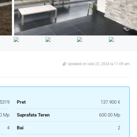
Updated on iulie 23, 2024 la 11:09 am
5319
Pret
137.900 €
0 Mp
Suprafata Teren
600.00 Mp
4
Bai
2