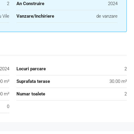
2
An Construire
2024
 Vile
Vanzare/Inchiriere
de vanzare
2024
Locuri parcare
2
00 m²
Suprafata terase
30.00 m²
00 m²
Numar toalete
2
0