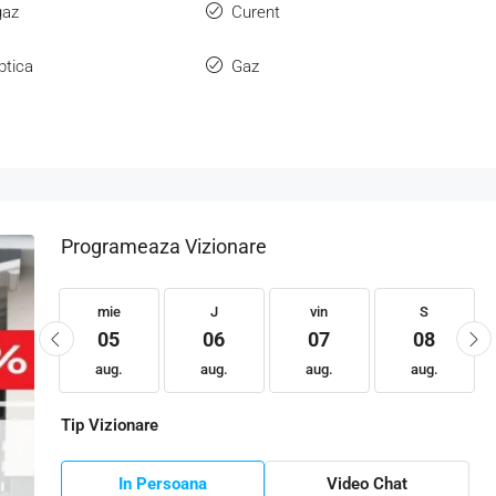
gaz
Curent
ptica
Gaz
Programeaza Vizionare
ie
mie
J
vin
S
19
05
06
07
08
ug.
aug.
aug.
aug.
aug.
Tip Vizionare
In Persoana
Video Chat