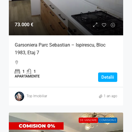
73.000 €
Garsoniera Parc Sebastian – Ispirescu, Bloc
1983, Etaj 7
1
1
APARTAMENTE
Detalii
Top Imobiliar
1 an ago
DE VANZARE
COMISION 0