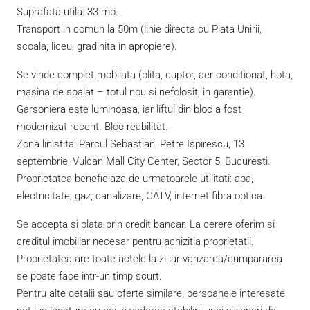
Suprafata utila: 33 mp.
Transport in comun la 50m (linie directa cu Piata Unirii,
scoala, liceu, gradinita in apropiere).
Se vinde complet mobilata (plita, cuptor, aer conditionat, hota,
masina de spalat – totul nou si nefolosit, in garantie).
Garsoniera este luminoasa, iar liftul din bloc a fost
modernizat recent. Bloc reabilitat.
Zona linistita: Parcul Sebastian, Petre Ispirescu, 13
septembrie, Vulcan Mall City Center, Sector 5, Bucuresti.
Proprietatea beneficiaza de urmatoarele utilitati: apa,
electricitate, gaz, canalizare, CATV, internet fibra optica.
Se accepta si plata prin credit bancar. La cerere oferim si
creditul imobiliar necesar pentru achizitia proprietatii.
Proprietatea are toate actele la zi iar vanzarea/cumpararea
se poate face intr-un timp scurt.
Pentru alte detalii sau oferte similare, persoanele interesate