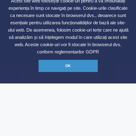
Acest site web folosește cookie-uri pentru a vă îmbunătăți
experiența în timp ce navigați pe site. Cookie-urile clasificate
Comision 0
ca necesare sunt stocate în browserul dvs., deoarece sunt
Direct Proprietar
esențiale pentru utilizarea funcționalităților de bază ale site-
ului web. De asemenea, folosim cookie-uri terțe care ne ajută
Ofertare Multipla
să analizăm și să înțelegem modul în care utilizați acest site
web. Aceste cookie-uri vor fi stocate în browserul dvs.
>
Proprietati TOP LISTING
conform reglementarilor
GDPR
OK
Contact
Top Imobiliar
Bucuresti Sect 1
0748 325 273
contact@topimobiliar.ro
Contacteaza-ne