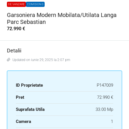
DE VANZARE
COMISION 0
Garsoniera Modern Mobilata/Utilata Langa
Parc Sebastian
72.990 €
Detalii
Updated on iunie 29, 2025 la 2:07 pm
ID Proprietate
P147009
Pret
72.990 €
Suprafata Utila
33.00 Mp
Camera
1