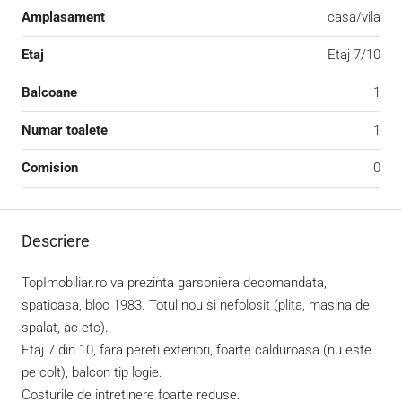
Amplasament
casa/vila
Etaj
Etaj 7/10
Balcoane
1
Numar toalete
1
Comision
0
Descriere
TopImobiliar.ro va prezinta garsoniera decomandata,
spatioasa, bloc 1983. Totul nou si nefolosit (plita, masina de
spalat, ac etc).
Etaj 7 din 10, fara pereti exteriori, foarte calduroasa (nu este
pe colt), balcon tip logie.
Costurile de intretinere foarte reduse.