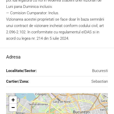
pot lua legatura cu noi in vederea stabilirii unei vizionari de
Luni pana Duminica inclusiv.
— Comision Cumparator: Inclus.
Vizionarea acestei proprietati se face doar în baza semnării
unui contract de vizionare incheiat conform codului civil, art
2.096-2.102. în conformitate cu regulamentul eIDAS si in
acord cu legea nr. 214 din 5 iulie 2024.
Adresa
Localitate/Sector:
Bucuresti
Cartier/Zona:
Sebastian
+
−