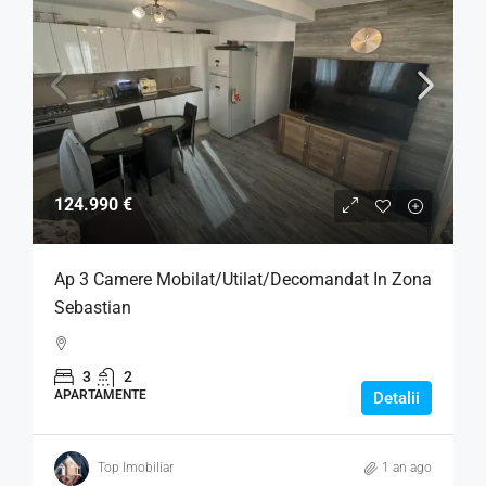
124.990 €
Ap 3 Camere Mobilat/Utilat/Decomandat In Zona
Sebastian
3
2
APARTAMENTE
Detalii
Top Imobiliar
1 an ago