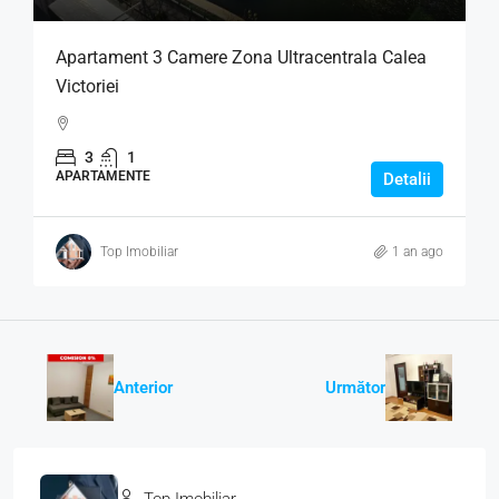
Apartament 3 Camere Zona Ultracentrala Calea
Victoriei
3
1
APARTAMENTE
Detalii
Top Imobiliar
1 an ago
Anterior
Următor