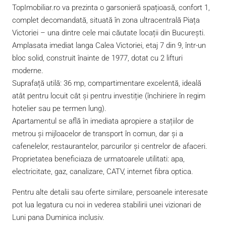
TopImobiliar.ro va prezinta o garsonieră spațioasă, confort 1,
complet decomandată, situată în zona ultracentrală Piața
Victoriei – una dintre cele mai căutate locații din București.
Amplasata imediat langa Calea Victoriei, etaj 7 din 9, într-un
bloc solid, construit înainte de 1977, dotat cu 2 lifturi
moderne.
Suprafață utilă: 36 mp, compartimentare excelentă, ideală
atât pentru locuit cât și pentru investiție (închiriere în regim
hotelier sau pe termen lung).
Apartamentul se află în imediata apropiere a stațiilor de
metrou și mijloacelor de transport în comun, dar și a
cafenelelor, restaurantelor, parcurilor și centrelor de afaceri.
Proprietatea beneficiaza de urmatoarele utilitati: apa,
electricitate, gaz, canalizare, CATV, internet fibra optica.
Pentru alte detalii sau oferte similare, persoanele interesate
pot lua legatura cu noi in vederea stabilirii unei vizionari de
Luni pana Duminica inclusiv.