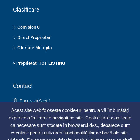
Clasificare
Comision 0
Direct Proprietar
Ofertare Multipla
>
Proprietati TOP LISTING
Contact
Bucuresti Sect 1
0748 325 273
Acest site web folosește cookie-uri pentru a vă îmbunătăți
contact@topimobiliar.ro
experiența în timp ce navigați pe site. Cookie-urile clasificate
ca necesare sunt stocate în browserul dvs., deoarece sunt
Contacteaza-ne
esențiale pentru utilizarea funcționalităților de bază ale site-