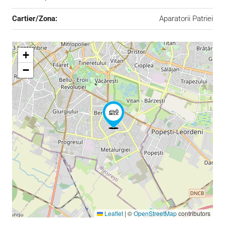
Cartier/Zona:
Aparatorii Patriei
+
−
Leaflet
|
©
OpenStreetMap
contributors