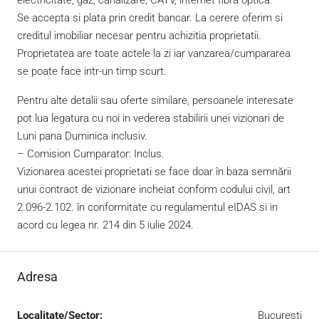
electricitate, gaz, canalizare, CATV, internet fibra optica.
Se accepta si plata prin credit bancar. La cerere oferim si
creditul imobiliar necesar pentru achizitia proprietatii.
Proprietatea are toate actele la zi iar vanzarea/cumpararea
se poate face intr-un timp scurt.
Pentru alte detalii sau oferte similare, persoanele interesate
pot lua legatura cu noi in vederea stabilirii unei vizionari de
Luni pana Duminica inclusiv.
– Comision Cumparator: Inclus.
Vizionarea acestei proprietati se face doar în baza semnării
unui contract de vizionare incheiat conform codului civil, art
2.096-2.102. în conformitate cu regulamentul eIDAS si in
acord cu legea nr. 214 din 5 iulie 2024.
Adresa
Localitate/Sector:
Bucuresti