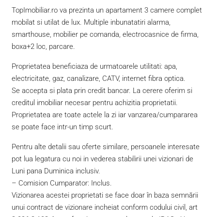
TopImobiliar.ro va prezinta un apartament 3 camere complet
mobilat si utilat de lux. Multiple inbunatatiri alarma,
smarthouse, mobilier pe comanda, electrocasnice de firma,
boxa+2 loc, parcare.
Proprietatea beneficiaza de urmatoarele utilitati: apa,
electricitate, gaz, canalizare, CATV, internet fibra optica.
Se accepta si plata prin credit bancar. La cerere oferim si
creditul imobiliar necesar pentru achizitia proprietatii.
Proprietatea are toate actele la zi iar vanzarea/cumpararea
se poate face intr-un timp scurt.
Pentru alte detalii sau oferte similare, persoanele interesate
pot lua legatura cu noi in vederea stabilirii unei vizionari de
Luni pana Duminica inclusiv.
– Comision Cumparator: Inclus.
Vizionarea acestei proprietati se face doar în baza semnării
unui contract de vizionare incheiat conform codului civil, art