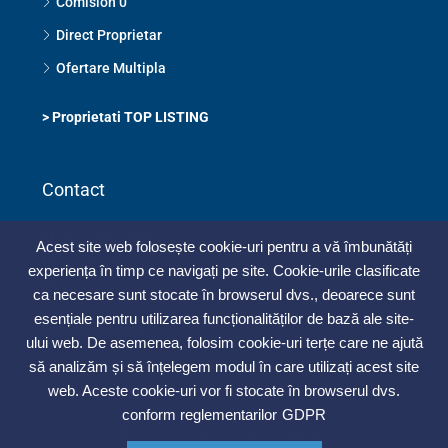
Comision 0
Direct Proprietar
Ofertare Multipla
>
Proprietati TOP LISTING
Contact
Bucuresti Sect 1
Acest site web folosește cookie-uri pentru a vă îmbunătăți
0748 325 273
experiența în timp ce navigați pe site. Cookie-urile clasificate
contact@topimobiliar.ro
ca necesare sunt stocate în browserul dvs., deoarece sunt
esențiale pentru utilizarea funcționalităților de bază ale site-
Contacteaza-ne
ului web. De asemenea, folosim cookie-uri terțe care ne ajută
să analizăm și să înțelegem modul în care utilizați acest site
web. Aceste cookie-uri vor fi stocate în browserul dvs.
conform reglementarilor
GDPR
© Top Imobiliar - All rights reserved