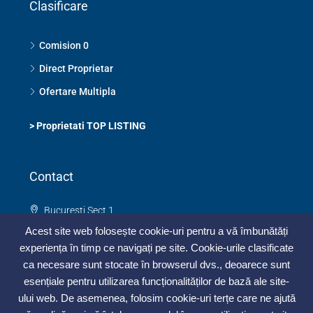
Clasificare
Comision 0
Direct Proprietar
Ofertare Multipla
>
Proprietati TOP LISTING
Contact
Bucuresti Sect 1
0748 325 273
Acest site web folosește cookie-uri pentru a vă îmbunătăți
contact@topimobiliar.ro
experiența în timp ce navigați pe site. Cookie-urile clasificate
ca necesare sunt stocate în browserul dvs., deoarece sunt
Contacteaza-ne
esențiale pentru utilizarea funcționalităților de bază ale site-
ului web. De asemenea, folosim cookie-uri terțe care ne ajută