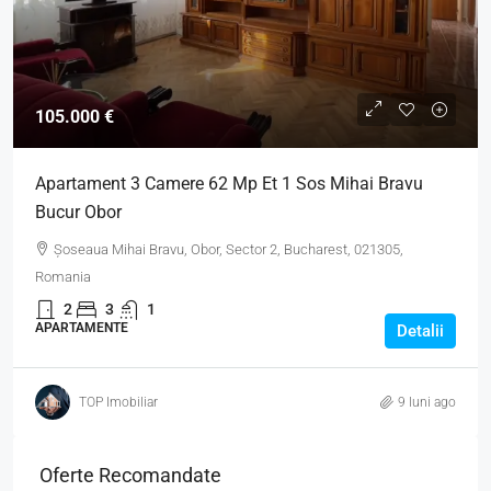
105.000 €
Apartament 3 Camere 62 Mp Et 1 Sos Mihai Bravu
Bucur Obor
Șoseaua Mihai Bravu, Obor, Sector 2, Bucharest, 021305,
Romania
2
3
1
APARTAMENTE
Detalii
TOP Imobiliar
9 luni ago
Oferte Recomandate