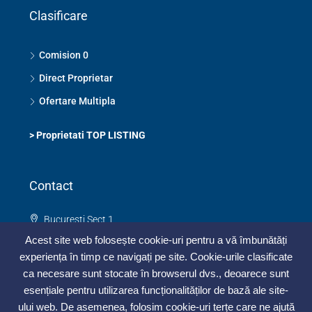
Clasificare
Comision 0
Direct Proprietar
Ofertare Multipla
>
Proprietati TOP LISTING
Contact
Bucuresti Sect 1
0748 325 273
Acest site web folosește cookie-uri pentru a vă îmbunătăți
contact@topimobiliar.ro
experiența în timp ce navigați pe site. Cookie-urile clasificate
ca necesare sunt stocate în browserul dvs., deoarece sunt
Contacteaza-ne
esențiale pentru utilizarea funcționalităților de bază ale site-
ului web. De asemenea, folosim cookie-uri terțe care ne ajută