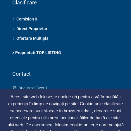
Clasificare
Comision 0
Direct Proprietar
Ofertare Multipla
>
Proprietati TOP LISTING
Contact
Bucuresti Sect 1
0748 325 273
Acest site web folosește cookie-uri pentru a vă îmbunătăți
contact@topimobiliar.ro
experiența în timp ce navigați pe site. Cookie-urile clasificate
ca necesare sunt stocate în browserul dvs., deoarece sunt
Contacteaza-ne
esențiale pentru utilizarea funcționalităților de bază ale site-
ului web. De asemenea, folosim cookie-uri terțe care ne ajută